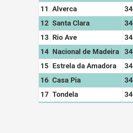
11
Alverca
34
12
Santa Clara
34
13
Rio Ave
34
14
Nacional de Madeira
34
15
Estrela da Amadora
34
16
Casa Pia
34
17
Tondela
34
18
AVS
32
19
Vitoria
1