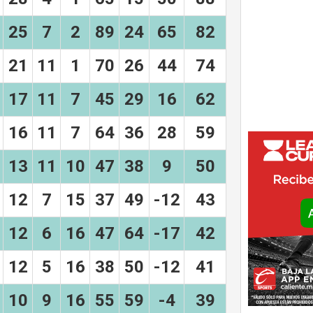
25
7
2
89
24
65
82
21
11
1
70
26
44
74
17
11
7
45
29
16
62
16
11
7
64
36
28
59
13
11
10
47
38
9
50
12
7
15
37
49
-12
43
12
6
16
47
64
-17
42
12
5
16
38
50
-12
41
10
9
16
55
59
-4
39