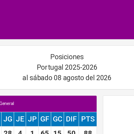
Posiciones
Portugal 2025-2026
al sábado 08 agosto del 2026
 General
JG
JE
JP
GF
GC
DIF
PTS
28
4
1
65
15
50
88