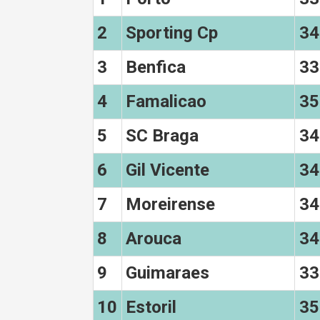
2
Sporting Cp
34
3
Benfica
33
4
Famalicao
35
5
SC Braga
34
6
Gil Vicente
34
7
Moreirense
34
8
Arouca
34
9
Guimaraes
33
10
Estoril
35