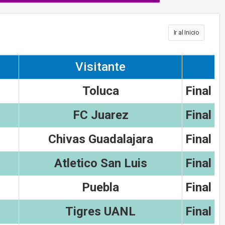
Ir al Inicio
Visitante
Toluca
Final
FC Juarez
Final
Chivas Guadalajara
Final
Atletico San Luis
Final
Puebla
Final
Tigres UANL
Final