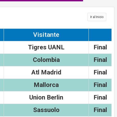
Ir al Inicio
Visitante
Tigres UANL
Final
Colombia
Final
Atl Madrid
Final
Mallorca
Final
Union Berlin
Final
Sassuolo
Final