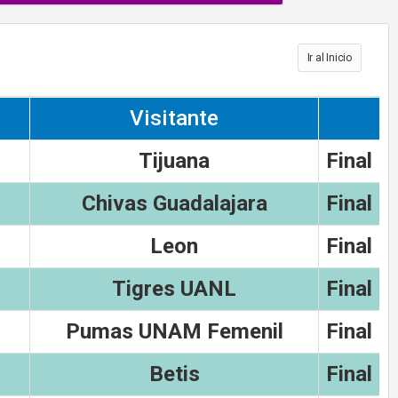
Ir al Inicio
Visitante
Tijuana
Final
Chivas Guadalajara
Final
Leon
Final
Tigres UANL
Final
Pumas UNAM Femenil
Final
Betis
Final