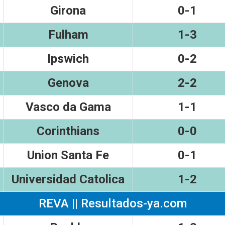
Girona
0-1
Fulham
1-3
Ipswich
0-2
Genova
2-2
Vasco da Gama
1-1
Corinthians
0-0
Union Santa Fe
0-1
Universidad Catolica
1-2
REVA || Resultados-ya.com